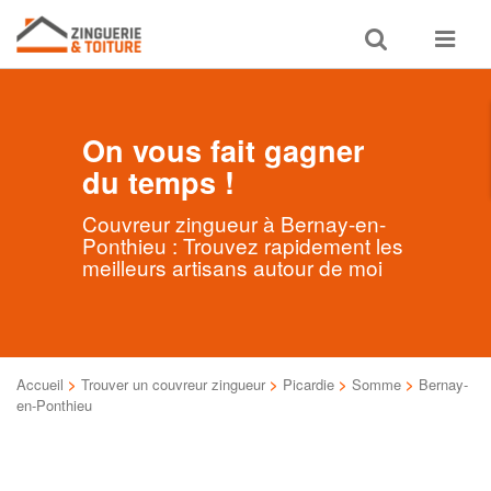
Toggle
Toggle
search
navigat
On vous fait gagner
du temps !
Couvreur zingueur à Bernay-en-
Ponthieu : Trouvez rapidement les
meilleurs artisans autour de moi
Accueil
>
Trouver un couvreur zingueur
>
Picardie
>
Somme
>
Bernay-
en-Ponthieu