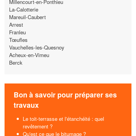
Millencourt-en-Ponthieu
La-Calotterie
Mareuil-Caubert
Arrest
Franleu
Tœufles
Vauchelles-les-Quesnoy
Acheux-en-Vimeu
Berck
Bon à savoir pour préparer ses
travaux
Le toit-terrasse et l'étanchéité : quel
revêtement ?
Qu'est ce que le bitumage ?