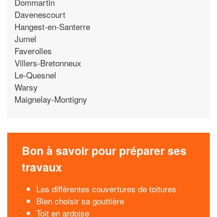
Dommartin
Davenescourt
Hangest-en-Santerre
Jumel
Faverolles
Villers-Bretonneux
Le-Quesnel
Warsy
Maignelay-Montigny
Bon à savoir pour préparer ses
travaux
Les différentes couvertures de toitures
Bien choisir sa gouttière
Toit en ardoise