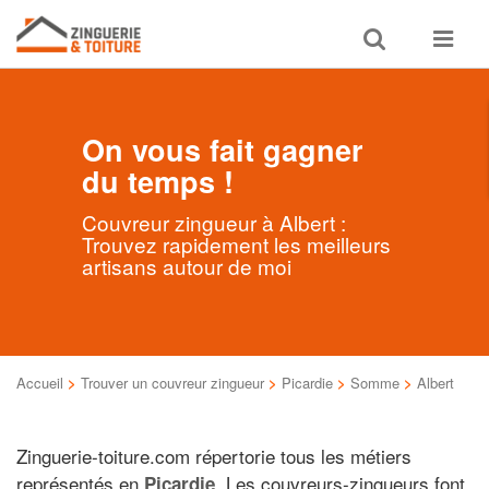
Toggle
Toggle
search
navigat
On vous fait gagner
du temps !
Couvreur zingueur à Albert :
Trouvez rapidement les meilleurs
artisans autour de moi
Accueil
>
Trouver un couvreur zingueur
>
Picardie
>
Somme
>
Albert
Zinguerie-toiture.com répertorie tous les métiers
représentés en
. Les couvreurs-zingueurs font
Picardie