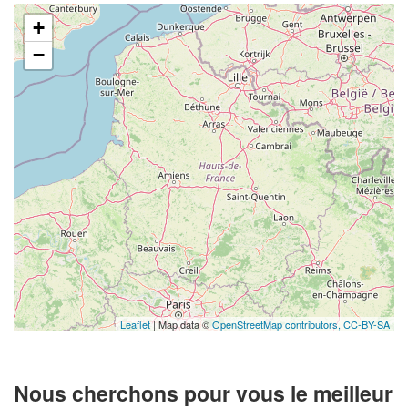
+
−
Leaflet
| Map data ©
OpenStreetMap contributors,
CC-BY-SA
Nous cherchons pour vous le meilleur