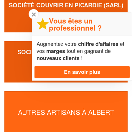
SOCIÉTÉ COUVRIR EN PICARDIE (SARL)
✕
Rue Henry Potez
80300 Albert
Vous êtes un
professionnel ?
Augmentez votre
et
chiffre d'affaires
vos
tout en gagnant de
marges
SOCIÉTÉ NICOLAU PAULO JORGE
!
RIBEIRO
nouveaux clients
23 Rue Des Illieux
En savoir plus
80300 Albert
AUTRES ARTISANS À ALBERT