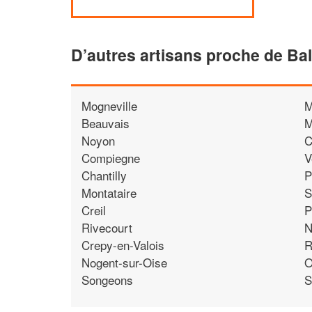
D’autres artisans proche de Ba
Mogneville
M
Beauvais
M
Noyon
C
Compiegne
V
Chantilly
P
Montataire
S
Creil
P
Rivecourt
N
Crepy-en-Valois
R
Nogent-sur-Oise
O
Songeons
S