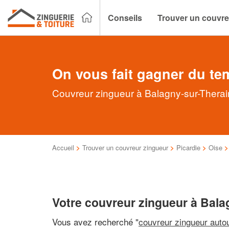
Conseils
Trouver un couvre
On vous fait gagner du te
Couvreur zingueur à Balagny-sur-Therain
Accueil
>
Trouver un couvreur zingueur
>
Picardie
>
Oise
Votre couvreur zingueur à Bala
Vous avez recherché "
couvreur zingueur auto