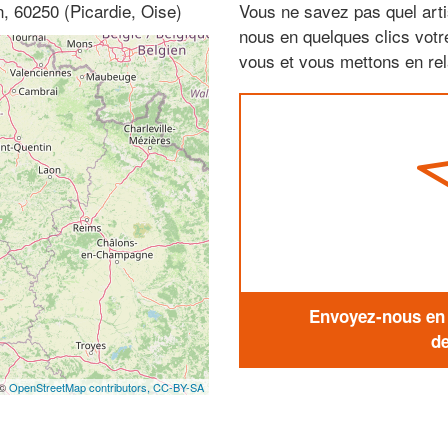
n, 60250 (Picardie, Oise)
Vous ne savez pas quel arti
nous en quelques clics vot
vous et vous mettons en rela
Envoyez-nous en q
de
 ©
OpenStreetMap contributors,
CC-BY-SA