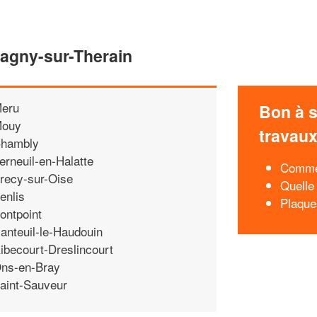
lagny-sur-Therain
eru
Bon à s
ouy
travau
hambly
erneuil-en-Halatte
Commen
recy-sur-Oise
Quelle 
enlis
Plaque
ontpoint
anteuil-le-Haudouin
ibecourt-Dreslincourt
ns-en-Bray
aint-Sauveur