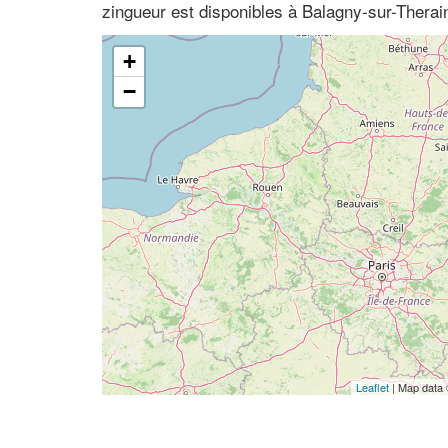
zingueur est disponibles à Balagny-sur-Therai
+
−
Leaflet
| Map data