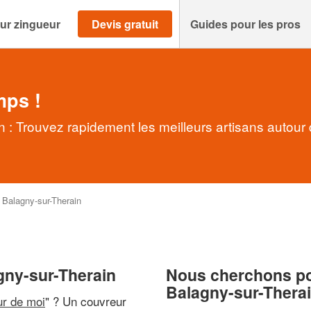
ur zingueur
Devis gratuit
Guides pour les pros
mps !
 : Trouvez rapidement les meilleurs artisans autour
>
Balagny-sur-Therain
gny-sur-Therain
Nous cherchons pou
Balagny-sur-Thera
ur de moi
" ? Un couvreur