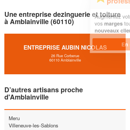
professionnel ?
Une entreprise dezinguerie et toiture
Augmentez votre
et
chiffre d'affaires
à Amblainville (60110)
vos
tout en gagnant de
marges
!
nouveaux clients
En savoir plus
ENTREPRISE AUBIN NICOLAS
26 Rue Corberue
60110 Amblainville
D’autres artisans proche
d'Amblainville
Meru
Villeneuve-les-Sablons