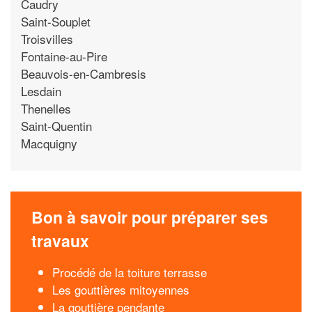
Caudry
Saint-Souplet
Troisvilles
Fontaine-au-Pire
Beauvois-en-Cambresis
Lesdain
Thenelles
Saint-Quentin
Macquigny
Bon à savoir pour préparer ses
travaux
Procédé de la toiture terrasse
Les gouttières mitoyennes
La gouttière pendante