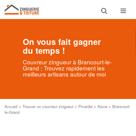
Toggle
Toggle
search
navigat
On vous fait gagner
du temps !
Couvreur zingueur à Brancourt-le-
Grand : Trouvez rapidement les
meilleurs artisans autour de moi
Accueil
>
Trouver un couvreur zingueur
>
Picardie
>
Aisne
>
Brancourt-
le-Grand