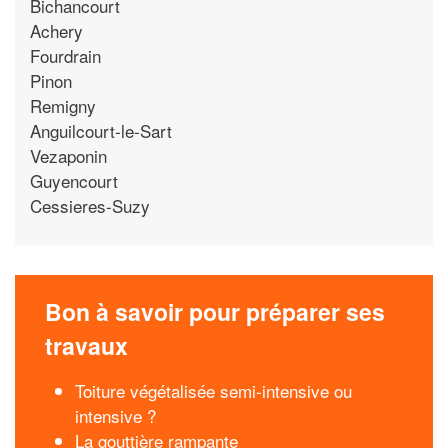
Bichancourt
Achery
Fourdrain
Pinon
Remigny
Anguilcourt-le-Sart
Vezaponin
Guyencourt
Cessieres-Suzy
Bon à savoir pour préparer ses
travaux
Toiture végétalisée semi-intensive ou
intensive ?
La gouttière rampante