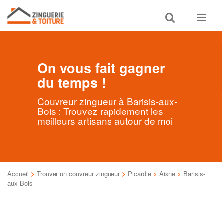
Toggle
Toggle
search
navigat
On vous fait gagner
du temps !
Couvreur zingueur à Barisis-aux-
Bois : Trouvez rapidement les
meilleurs artisans autour de moi
Accueil
>
Trouver un couvreur zingueur
>
Picardie
>
Aisne
>
Barisis-
aux-Bois