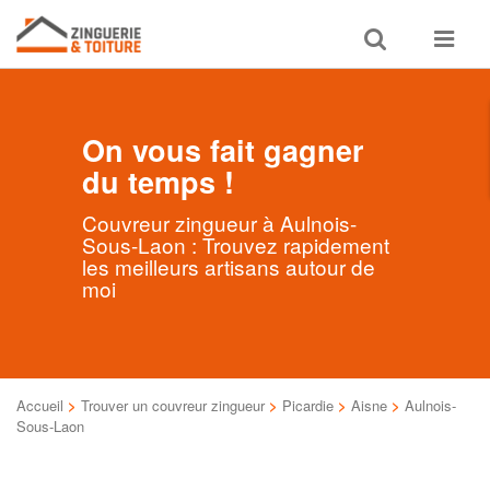
Toggle
Toggle
search
navigat
On vous fait gagner
du temps !
Couvreur zingueur à Aulnois-
Sous-Laon : Trouvez rapidement
les meilleurs artisans autour de
moi
Accueil
>
Trouver un couvreur zingueur
>
Picardie
>
Aisne
>
Aulnois-
Sous-Laon