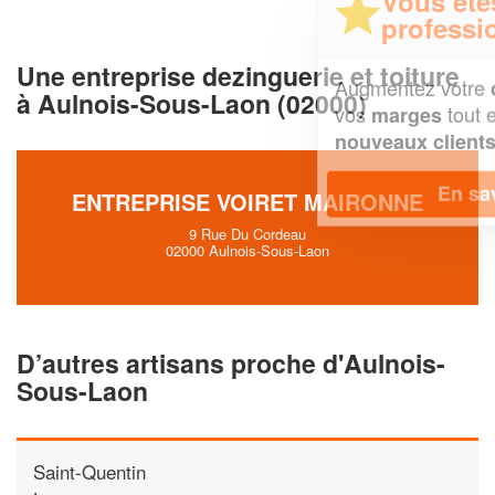
Vous êtes un
professionnel ?
Une entreprise dezinguerie et toiture
Augmentez votre
et
chiffre d'affaires
à Aulnois-Sous-Laon (02000)
vos
tout en gagnant de
marges
!
nouveaux clients
En savoir plus
ENTREPRISE VOIRET MAIRONNE
9 Rue Du Cordeau
02000 Aulnois-Sous-Laon
D’autres artisans proche d'Aulnois-
Sous-Laon
Saint-Quentin