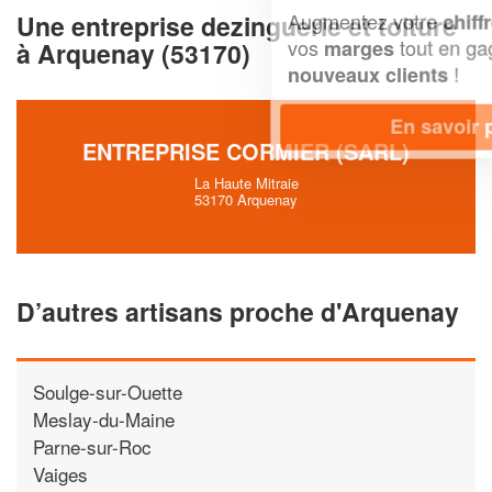
Augmentez votre
et
chiffre d'affaires
Une entreprise dezinguerie et toiture
vos
tout en gagnant de
marges
à Arquenay (53170)
!
nouveaux clients
En savoir plus
ENTREPRISE CORMIER (SARL)
La Haute Mitraie
53170 Arquenay
D’autres artisans proche d'Arquenay
Soulge-sur-Ouette
Meslay-du-Maine
Parne-sur-Roc
Vaiges