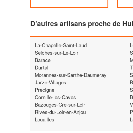
D’autres artisans proche de Hui
La-Chapelle-Saint-Laud
L
Seiches-sur-Le-Loir
S
Barace
M
Durtal
T
Morannes-sur-Sarthe-Daumeray
S
Jarze-Villages
B
Precigne
S
Cornille-les-Caves
B
Bazouges-Cre-sur-Loir
V
Rives-du-Loir-en-Anjou
P
Louailles
L