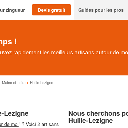
ur zingueur
Devis gratuit
Guides pour les pros
mps !
ouvez rapidement les meilleurs artisans autour de mo
>
Maine-et-Loire
>
Huille-Lezigne
e-Lezigne
Nous cherchons pou
Huille-Lezigne
ur de moi
" ? Voici 2 artisans