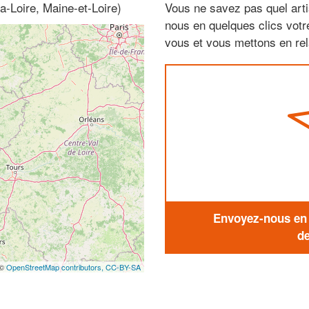
a-Loire, Maine-et-Loire)
Vous ne savez pas quel arti
nous en quelques clics vot
vous et vous mettons en rela
Envoyez-nous en q
de
 ©
OpenStreetMap contributors,
CC-BY-SA