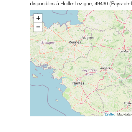
disponibles à Huille-Lezigne, 49430 (Pays-de-l
+
−
Leaflet
| Map data