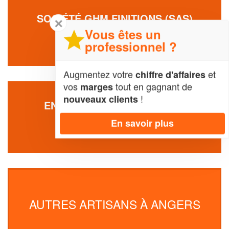
SOCIÉTÉ GHM FINITIONS (SAS)
✕
Vous êtes un
30 Rue Du Colonel Leon Faye
49100 Angers
professionnel ?
Augmentez votre
et
chiffre d'affaires
vos
tout en gagnant de
marges
!
nouveaux clients
ENTREPRISE SAUSER DAVID
Bd Resistance Et Deportation
En savoir plus
49000 Angers
AUTRES ARTISANS À ANGERS