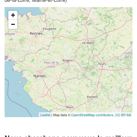
+
−
Leaflet
| Map data ©
OpenStreetMap contributors,
CC-BY-SA