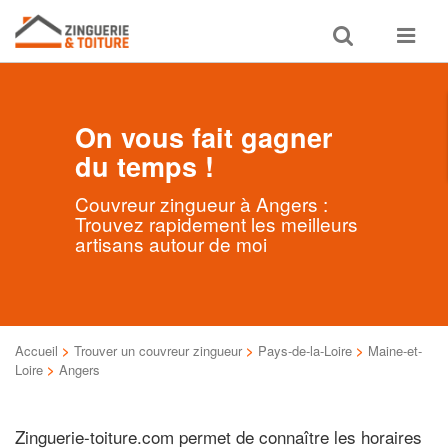
Toggle
Toggle
search
navigat
On vous fait gagner
du temps !
Couvreur zingueur à Angers :
Trouvez rapidement les meilleurs
artisans autour de moi
Accueil
>
Trouver un couvreur zingueur
>
Pays-de-la-Loire
>
Maine-et-
Loire
>
Angers
Zinguerie-toiture.com permet de connaître les horaires