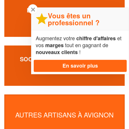
✕
ENTREPRISE TOUH BILLAL
Vous êtes un
87 Route De Lyon
professionnel ?
84000 Avignon
Augmentez votre
et
chiffre d'affaires
vos
tout en gagnant de
marges
!
nouveaux clients
SOCIÉTÉ MJ ETANCHEITE (SAS)
En savoir plus
2 Avenue Du-blanchissage
84000 Avignon
AUTRES ARTISANS À AVIGNON