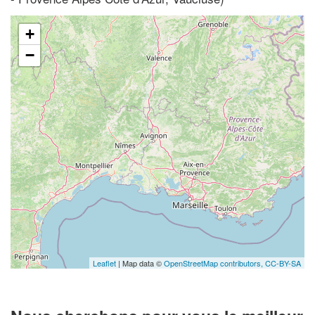
+
−
Leaflet
| Map data ©
OpenStreetMap contributors,
CC-BY-SA