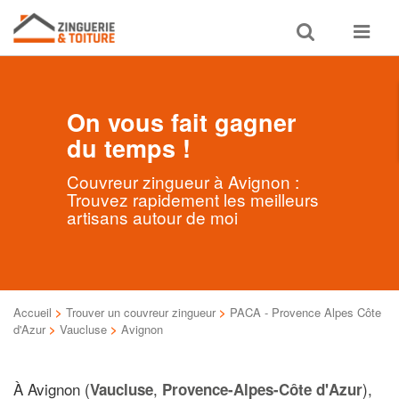
Toggle
Toggle
search
navigat
On vous fait gagner
du temps !
Couvreur zingueur à Avignon :
Trouvez rapidement les meilleurs
artisans autour de moi
Accueil
>
Trouver un couvreur zingueur
>
PACA - Provence Alpes Côte
d'Azur
>
Vaucluse
>
Avignon
À Avignon (
,
),
Vaucluse
Provence-Alpes-Côte d'Azur