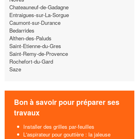
Chateauneuf-de-Gadagne
Entraigues-sur-La-Sorgue
Caumont-sur-Durance
Bedarrides
Althen-des-Paluds
Saint-Etienne-du-Gres
Saint-Remy-de-Provence
Rochefort-du-Gard
Saze
Bon à savoir pour préparer ses
travaux
Installer des grilles par-feuilles
L'aspirateur pour gouttière : la jaleuse