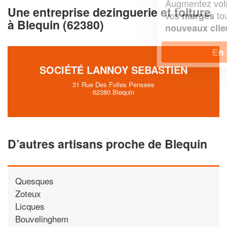
Augmentez votre
et
chiffre d'affaires
Une entreprise dezinguerie et toiture
vos
tout en gagnant de
marges
à Blequin (62380)
!
nouveaux clients
En savoir plus
SOCIÉTÉ LANNOY SEBASTIEN
31 Rue Des Folles Pensees
62380 Blequin
D’autres artisans proche de Blequin
Quesques
Zoteux
Licques
Bouvelinghem