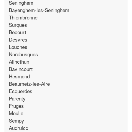
Seninghem
Bayenghem-les-Seninghem
Thiembronne
Surques
Becourt
Desvres
Louches
Nordausques
Alincthun
Bavincourt
Hesmond
Beaumetz-les-Aire
Esquerdes
Parenty
Fruges
Moulle
Sempy
Audruicq