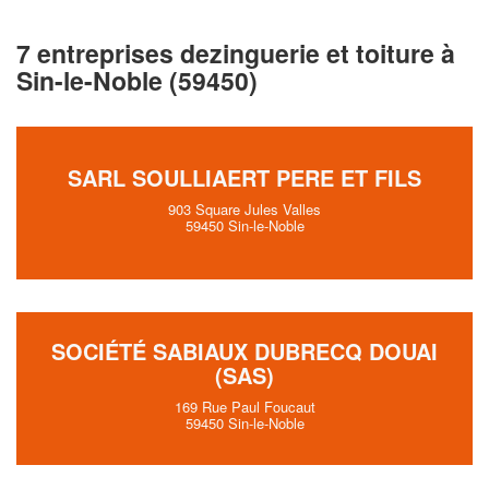
7 entreprises dezinguerie et toiture à
Sin-le-Noble (59450)
SARL SOULLIAERT PERE ET FILS
903 Square Jules Valles
59450 Sin-le-Noble
SOCIÉTÉ SABIAUX DUBRECQ DOUAI
(SAS)
169 Rue Paul Foucaut
59450 Sin-le-Noble