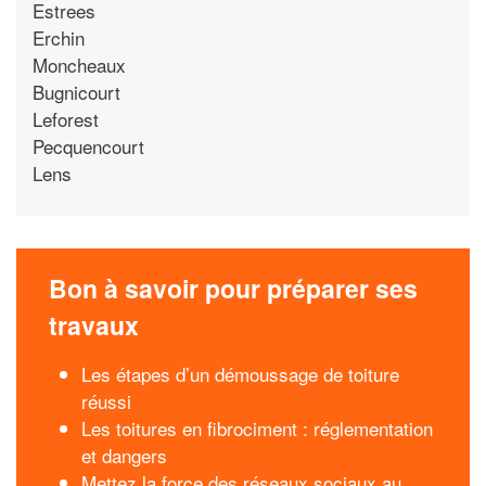
Estrees
Erchin
Moncheaux
Bugnicourt
Leforest
Pecquencourt
Lens
Bon à savoir pour préparer ses
travaux
Les étapes d’un démoussage de toiture
réussi
Les toitures en fibrociment : réglementation
et dangers
Mettez la force des réseaux sociaux au