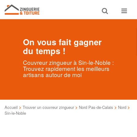
Toggle
Toggle
search
navigat
On vous fait gagner
du temps !
Couvreur zingueur à Sin-le-Noble :
Trouvez rapidement les meilleurs
artisans autour de moi
Accueil
>
Trouver un couvreur zingueur
>
Nord Pas-de-Calais
>
Nord
>
Sin-le-Noble