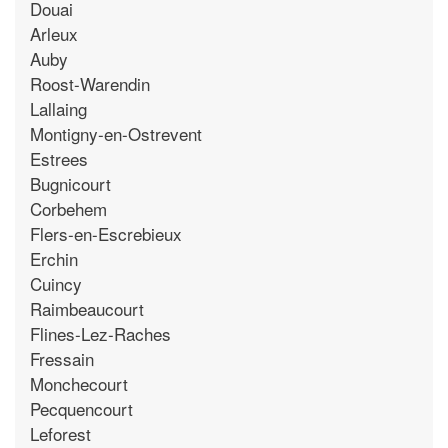
Douai
Arleux
Auby
Roost-Warendin
Lallaing
Montigny-en-Ostrevent
Estrees
Bugnicourt
Corbehem
Flers-en-Escrebieux
Erchin
Cuincy
Raimbeaucourt
Flines-Lez-Raches
Fressain
Monchecourt
Pecquencourt
Leforest