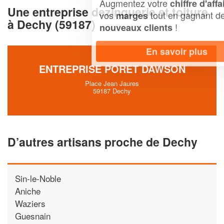
Augmentez votre
et
chiffre d'affaires
Une entreprise dezinguerie et toiture
vos
tout en gagnant de
marges
à Dechy (59187)
!
nouveaux clients
En savoir plus
ENTREPRISE PORET DAWSON
Place Jean Jaures
59187 Dechy
D’autres artisans proche de Dechy
Sin-le-Noble
Aniche
Waziers
Guesnain