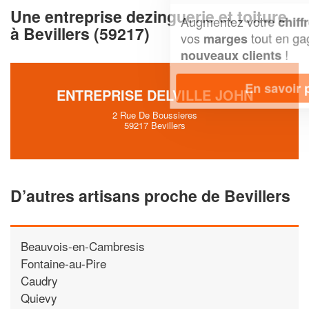
Une entreprise dezinguerie et toiture
Augmentez votre
et
chiffre d'affaires
à Bevillers (59217)
vos
tout en gagnant de
marges
!
nouveaux clients
En savoir plus
ENTREPRISE DELVILLE JOHN
2 Rue De Boussieres
59217 Bevillers
D’autres artisans proche de Bevillers
Beauvois-en-Cambresis
Fontaine-au-Pire
Caudry
Quievy