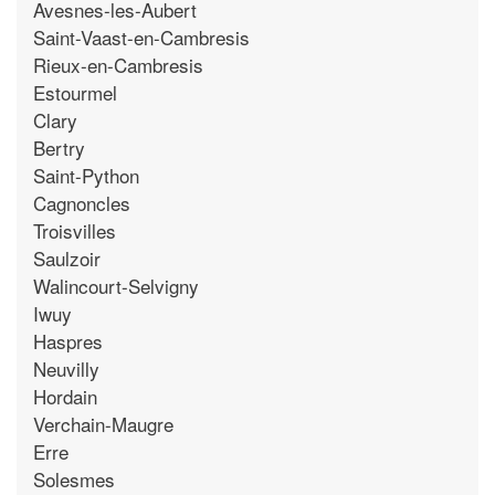
Avesnes-les-Aubert
Saint-Vaast-en-Cambresis
Rieux-en-Cambresis
Estourmel
Clary
Bertry
Saint-Python
Cagnoncles
Troisvilles
Saulzoir
Walincourt-Selvigny
Iwuy
Haspres
Neuvilly
Hordain
Verchain-Maugre
Erre
Solesmes