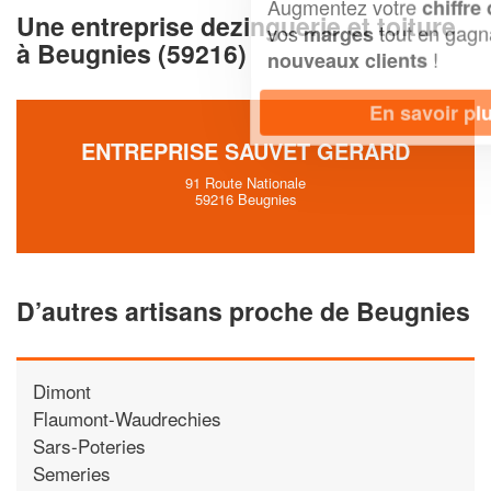
Augmentez votre
et
chiffre d'affaires
Une entreprise dezinguerie et toiture
vos
tout en gagnant de
marges
à Beugnies (59216)
!
nouveaux clients
En savoir plus
ENTREPRISE SAUVET GERARD
91 Route Nationale
59216 Beugnies
D’autres artisans proche de Beugnies
Dimont
Flaumont-Waudrechies
Sars-Poteries
Semeries