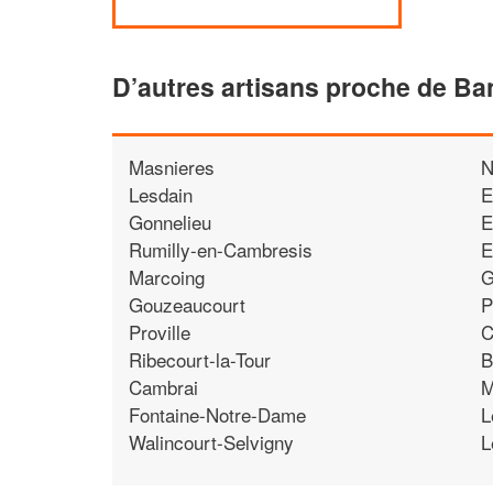
D’autres artisans proche de Ba
Masnieres
N
Lesdain
E
Gonnelieu
E
Rumilly-en-Cambresis
E
Marcoing
G
Gouzeaucourt
P
Proville
C
Ribecourt-la-Tour
B
Cambrai
M
Fontaine-Notre-Dame
L
Walincourt-Selvigny
L