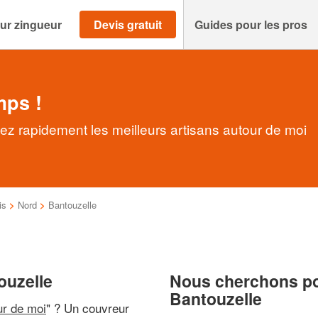
ur zingueur
Devis gratuit
Guides pour les pros
mps !
ez rapidement les meilleurs artisans autour de moi
is
>
Nord
>
Bantouzelle
ouzelle
Nous cherchons pou
Bantouzelle
ur de moi
" ? Un couvreur