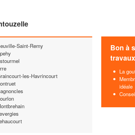
ntouzelle
euville-Saint-Remy
Bon à s
pehy
travau
stourmel
rre
La gou
raincourt-les-Havrincourt
Membra
ontruet
idéale
agnoncles
Consei
ourlon
ontbrehain
evergies
ehaucourt