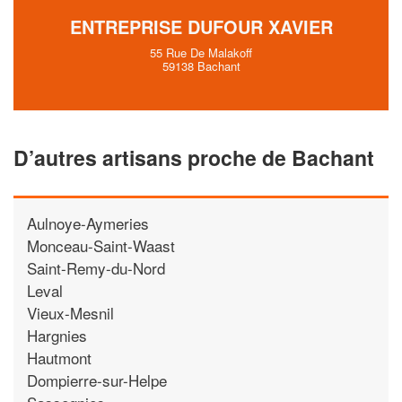
ENTREPRISE DUFOUR XAVIER
55 Rue De Malakoff
59138 Bachant
D’autres artisans proche de Bachant
Aulnoye-Aymeries
Monceau-Saint-Waast
Saint-Remy-du-Nord
Leval
Vieux-Mesnil
Hargnies
Hautmont
Dompierre-sur-Helpe