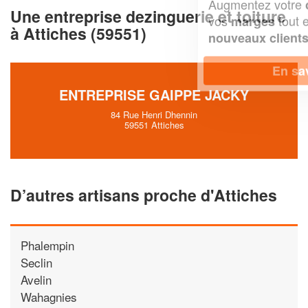
Augmentez votre
et
chiffre d'affaires
Une entreprise dezinguerie et toiture
vos
tout en gagnant de
marges
à Attiches (59551)
!
nouveaux clients
En savoir plus
ENTREPRISE GAIPPE JACKY
84 Rue Henri Dhennin
59551 Attiches
D’autres artisans proche d'Attiches
Phalempin
Seclin
Avelin
Wahagnies