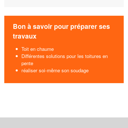
Bon à savoir pour préparer ses
travaux
Toit en chaume
Différentes solutions pour les toitures en
pente
réaliser soi-même son soudage