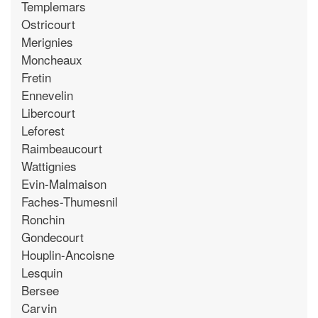
Templemars
Ostricourt
Merignies
Moncheaux
Fretin
Ennevelin
Libercourt
Leforest
Raimbeaucourt
Wattignies
Evin-Malmaison
Faches-Thumesnil
Ronchin
Gondecourt
Houplin-Ancoisne
Lesquin
Bersee
Carvin