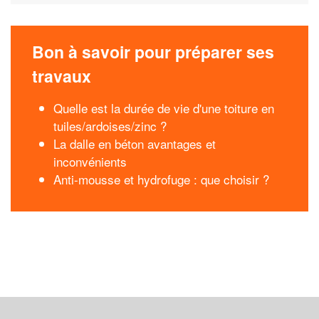
Bon à savoir pour préparer ses
travaux
Quelle est la durée de vie d'une toiture en
tuiles/ardoises/zinc ?
La dalle en béton avantages et
inconvénients
Anti-mousse et hydrofuge : que choisir ?