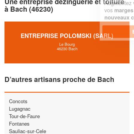
Une entreprise dezinguerie et toiture
Augmentez votre
et
chiffre d'affaires
à Bach (46230)
vos
tout en gagnant de
marges
!
nouveaux clients
En savoir plus
ENTREPRISE POLOMSKI (SARL)
Le Bourg
46230 Bach
D’autres artisans proche de Bach
Concots
Lugagnac
Tour-de-Faure
Fontanes
Sauliac-sur-Cele