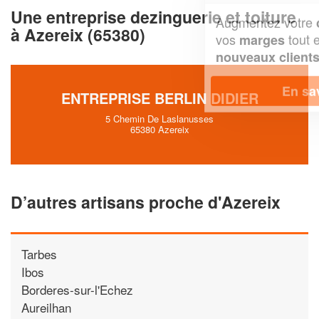
Une entreprise dezinguerie et toiture
Augmentez votre
et
chiffre d'affaires
à Azereix (65380)
vos
tout en gagnant de
marges
!
nouveaux clients
En savoir plus
ENTREPRISE BERLIN DIDIER
5 Chemin De Laslanusses
65380 Azereix
D’autres artisans proche d'Azereix
Tarbes
Ibos
Borderes-sur-l'Echez
Aureilhan