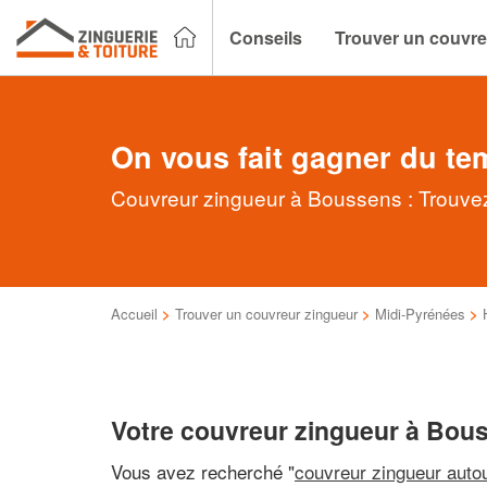
Conseils
Trouver un couvre
On vous fait gagner du te
Couvreur zingueur à Boussens : Trouvez
Accueil
>
Trouver un couvreur zingueur
>
Midi-Pyrénées
>
Votre couvreur zingueur à Bou
Vous avez recherché "
couvreur zingueur auto