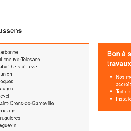
oussens
arbonne
Bon à s
illeneuve-Tolosane
travau
abarthe-sur-Leze
'union
Nos me
oques
accroît
aunes
Toit en
evel
Install
aint-Orens-de-Gameville
rouzins
ruguieres
eguevin