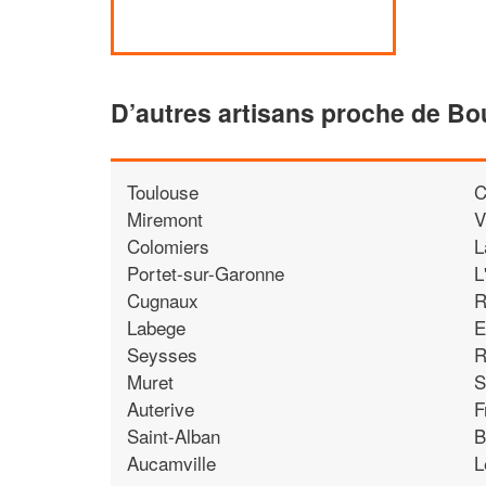
D’autres artisans proche de B
Toulouse
C
Miremont
V
Colomiers
L
Portet-sur-Garonne
L
Cugnaux
R
Labege
E
Seysses
R
Muret
S
Auterive
F
Saint-Alban
B
Aucamville
L