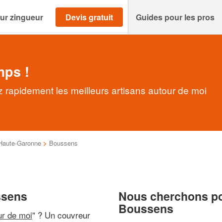
ur zingueur
Devis gratuit
Guides pour les pros
mps !
 rapidement les meilleurs artisans autour de moi
Haute-Garonne
>
Boussens
ssens
Nous cherchons pou
Boussens
ur de moi
" ? Un couvreur