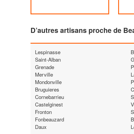
D’autres artisans proche de Be
Lespinasse
B
Saint-Alban
G
Grenade
P
Merville
L
Mondonville
P
Bruguieres
C
Cornebarrieu
S
Castelginest
V
Fronton
S
Fonbeauzard
B
Daux
L