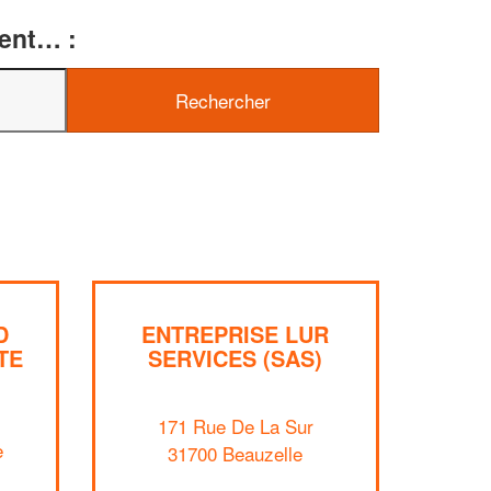
ment… :
✕
Vous êtes un
professionnel ?
Augmentez votre
chiffre d'affaire
vos
tout en gagnant de
marges
!
nouveaux clients
D
ENTREPRISE LUR
En savoir plus
TE
SERVICES (SAS)
171 Rue De La Sur
e
31700 Beauzelle