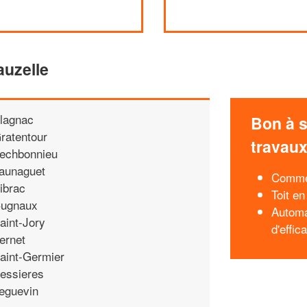
auzelle
lagnac
Bon à s
ratentour
travau
echbonnieu
aunaguet
Commen
ibrac
Toit en
ugnaux
Automa
aint-Jory
d'effic
ernet
aint-Germier
essieres
eguevin