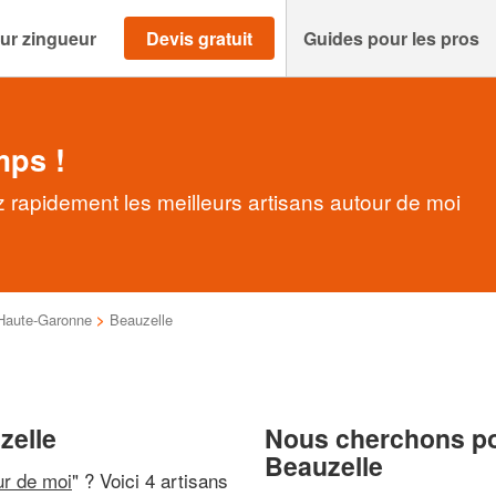
ur zingueur
Devis gratuit
Guides pour les pros
mps !
 rapidement les meilleurs artisans autour de moi
Haute-Garonne
>
Beauzelle
zelle
Nous cherchons pou
Beauzelle
ur de moi
" ? Voici 4 artisans