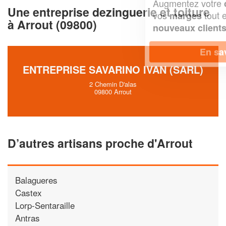
Augmentez votre
et
chiffre d'affaires
Une entreprise dezinguerie et toiture
vos
tout en gagnant de
marges
à Arrout (09800)
!
nouveaux clients
En savoir plus
ENTREPRISE SAVARINO IVAN (SARL)
2 Chemin D'alas
09800 Arrout
D’autres artisans proche d'Arrout
Balagueres
Castex
Lorp-Sentaraille
Antras