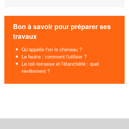
Bon à savoir pour préparer ses
travaux
Qu'appelle t'on le chéneau ?
Le feutre : comment l'utiliser ?
Le toit-terrasse et l'étanchéité : quel
revêtement ?