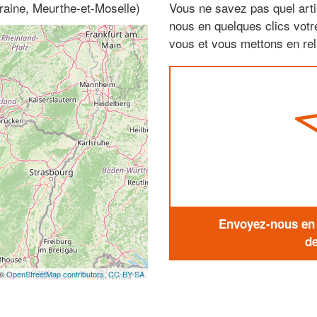
rraine, Meurthe-et-Moselle)
Vous ne savez pas quel arti
nous en quelques clics vot
vous et vous mettons en rela
Envoyez-nous en q
de
 ©
OpenStreetMap contributors,
CC-BY-SA