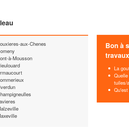
lleau
ouxieres-aux-Chenes
Bon à s
omeny
travau
ont-à-Mousson
ieulouard
La gou
rmaucourt
Quelle 
ommerieux
tuiles/
iverdun
Qu'est 
hampigneulles
avieres
alzeville
axeville