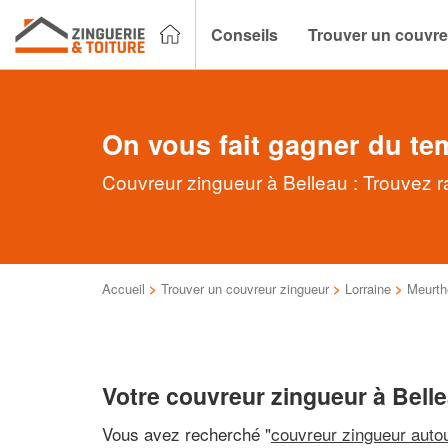
Conseils
Trouver un couvre
On vous fait gagner du te
Couvreur zingueur à Belleau : Trouvez r
Accueil
>
Trouver un couvreur zingueur
>
Lorraine
>
Meurth
Votre couvreur zingueur à Bell
Vous avez recherché "
couvreur zingueur auto