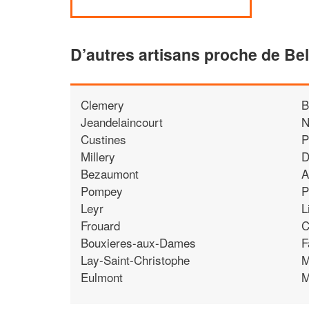
D’autres artisans proche de Be
Clemery
B
Jeandelaincourt
N
Custines
P
Millery
D
Bezaumont
A
Pompey
P
Leyr
L
Frouard
C
Bouxieres-aux-Dames
F
Lay-Saint-Christophe
M
Eulmont
M