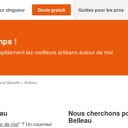
ur zingueur
Devis gratuit
Guides pour les pros
mps !
apidement les meilleurs artisans autour de moi
e-et-Moselle
>
Belleau
eau
Nous cherchons pou
Belleau
ur de moi
" ? Un couvreur