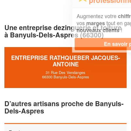
Augmentez votre
et
chiffre d'affaires
vos
tout en gagnant de
marges
Une entreprise dezinguerie et toiture
!
nouveaux clients
à Banyuls-Dels-Aspres (66300)
En savoir plus
ENTREPRISE RATHQUEBER JACQUES-
ANTOINE
31 Rue Des Vendanges
66300 Banyuls-Dels-Aspres
D’autres artisans proche de Banyuls-
Dels-Aspres