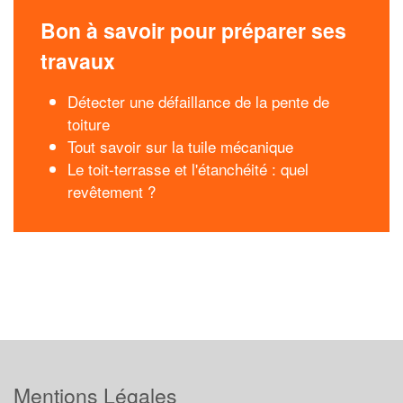
Bon à savoir pour préparer ses
travaux
Détecter une défaillance de la pente de
toiture
Tout savoir sur la tuile mécanique
Le toit-terrasse et l'étanchéité : quel
revêtement ?
Mentions Légales