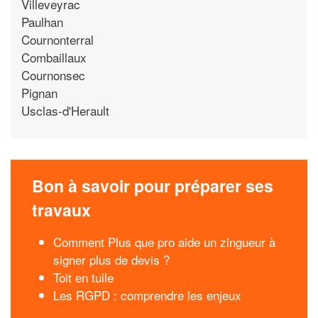
Villeveyrac
Paulhan
Cournonterral
Combaillaux
Cournonsec
Pignan
Usclas-d'Herault
Bon à savoir pour préparer ses
travaux
Comment Plus que pro aide un zingueur à
signer plus de devis ?
Toit en tuile
Les RGPD : comprendre les enjeux