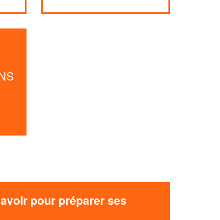
Augmentez votre
et
chiffre d'affaires
vos
tout en gagnant de
marges
!
nouveaux clients
En savoir plus
NS
avoir pour préparer ses
x