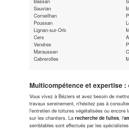
Bassan
S
Sauvian
M
Corneilhan
P
Poussan
L
Lignan-sur-Orb
M
Cers
A
Vendres
P
Maraussan
C
Cabrerolles
M
Multicompétence et expertise : 
Vous vivez à Béziers et avez besoin de mettre 
travaux sereinement, n'hésitez pas à consulter
l'entretien de toitures végétalisées ou encore
sur les chantiers. La
, l'
recherche de fuites
am
semblables sont effectués par les spécialistes