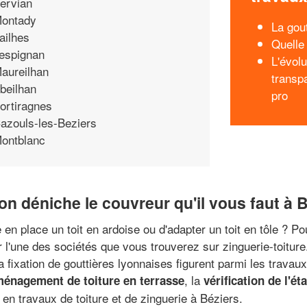
ervian
ontady
La gou
ailhes
Quelle 
espignan
L'évolu
aureilhan
transp
beilhan
pro
ortiragnes
azouls-les-Beziers
ontblanc
on déniche le couvreur qu'il vous faut à 
en place un toit en ardoise ou d'adapter un toit en tôle ? 
 l'une des sociétés que vous trouverez sur zinguerie-toitur
 la fixation de gouttières lyonnaises figurent parmi les trav
, la
énagement de toiture en terrasse
vérification de l'ét
 en travaux de toiture et de zinguerie à Béziers.