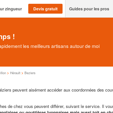
ur zingueur
Devis gratuit
Guides pour les pros
mps !
apidement les meilleurs artisans autour de moi
llon
>
Hérault
>
Beziers
 Béziers peuvent aisément accéder aux coordonnées des couv
s de chez vous peuvent différer, suivant le service. Il vous
 anglaises ou gouttières lyonnaises mais aussi toit en ch