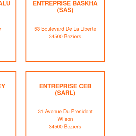
ALU
ENTREPRISE BASKHA
(SAS)
e
53 Boulevard De La Liberte
34500 Beziers
EY
ENTREPRISE CEB
(SARL)
31 Avenue Du President
✕
Wilson
Vous êtes un
34500 Beziers
professionnel ?