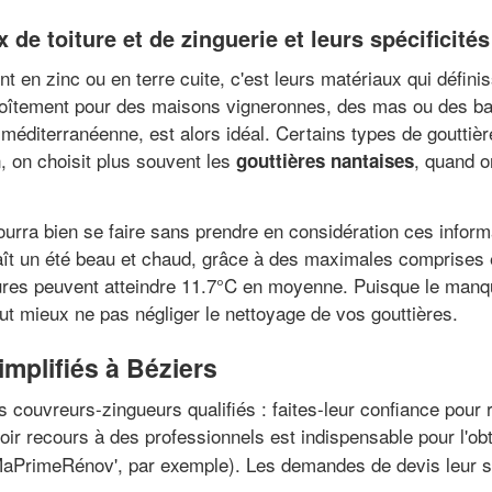
 de toiture et de zinguerie et leurs spécificités
t en zinc ou en terre cuite, c'est leurs matériaux qui définis
oîtement pour des maisons vigneronnes, des mas ou des bas
on méditerranéenne, est alors idéal. Certains types de goutti
n, on choisit plus souvent les
, quand o
gouttières nantaises
urra bien se faire sans prendre en considération ces inform
naît un été beau et chaud, grâce à des maximales comprises
ures peuvent atteindre 11.7°C en moyenne. Puisque le manque
vaut mieux ne pas négliger le nettoyage de vos gouttières.
implifiés à Béziers
 couvreurs-zingueurs qualifiés : faites-leur confiance pour 
ir recours à des professionnels est indispensable pour l'obt
MaPrimeRénov', par exemple). Les demandes de devis leur son