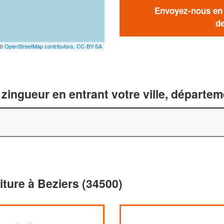
Envoyez-nous en q
de
 ©
OpenStreetMap contributors,
CC-BY-SA
zingueur en entrant votre ville, départe
iture à Beziers (34500)