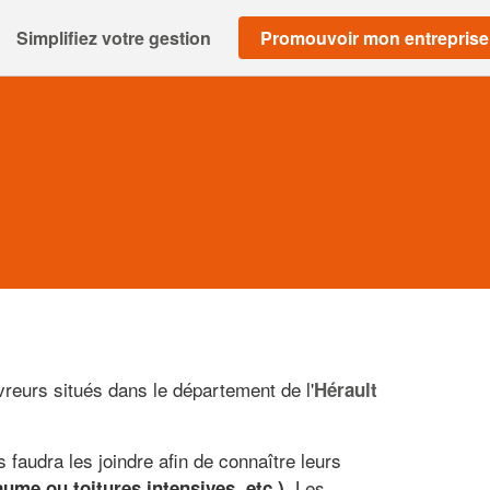
Simplifiez votre gestion
Promouvoir mon entreprise
reurs situés dans le département de l'
Hérault
 faudra les joindre afin de connaître leurs
. Les
aume ou toitures intensives, etc.)