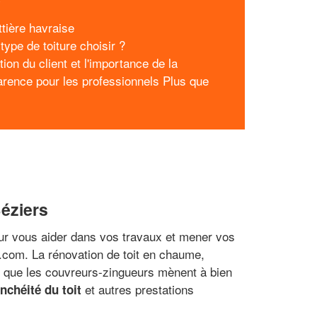
ttière havraise
type de toiture choisir ?
tion du client et l'importance de la
arence pour les professionnels Plus que
Béziers
Pour vous aider dans vos travaux et mener vos
e.com. La rénovation de toit en chaume,
aux que les couvreurs-zingueurs mènent à bien
et autres prestations
anchéité du toit