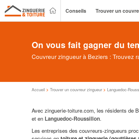
Conseils
Trouver un couvre
On vous fait gagner du te
Couvreur zingueur à Beziers : Trouvez r
Accueil
>
Trouver un couvreur zingueur
>
Languedoc-Roussi
Avec zinguerie-toiture.com, les résidents de
et en
.
Languedoc-Roussillon
Les entreprises des couvreurs-zingueurs proche
services en
toiture et zinguerie (gouttières