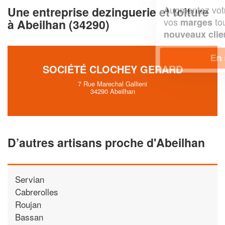
Augmentez votre
et
chiffre d'affaires
Une entreprise dezinguerie et toiture
vos
tout en gagnant de
marges
à Abeilhan (34290)
!
nouveaux clients
En savoir plus
SOCIÉTÉ CLOCHEY GERARD
7 Rue Marechal Gallieni
34290 Abeilhan
D’autres artisans proche d'Abeilhan
Servian
Cabrerolles
Roujan
Bassan