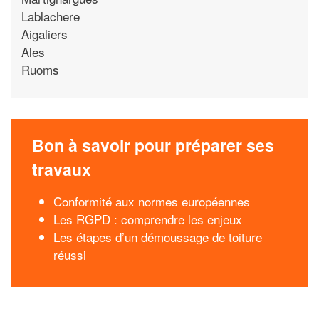
Lablachere
Aigaliers
Ales
Ruoms
Bon à savoir pour préparer ses
travaux
Conformité aux normes européennes
Les RGPD : comprendre les enjeux
Les étapes d’un démoussage de toiture
réussi