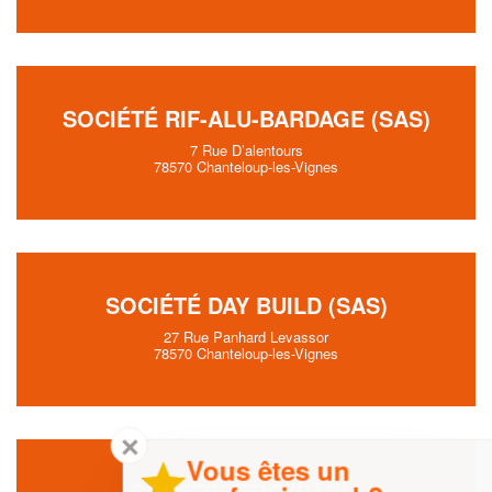
SOCIÉTÉ RIF-ALU-BARDAGE (SAS)
7 Rue D’alentours
78570 Chanteloup-les-Vignes
SOCIÉTÉ DAY BUILD (SAS)
27 Rue Panhard Levassor
78570 Chanteloup-les-Vignes
✕
Vous êtes un
SOCIÉTÉ ETIC (SARL)