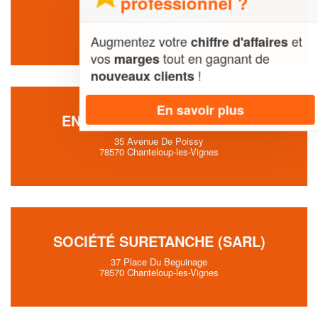
professionnel ?
1 Rue Panhard Levassor
78570 Chanteloup-les-Vignes
Augmentez votre
et
chiffre d'affaires
vos
tout en gagnant de
marges
!
nouveaux clients
En savoir plus
ENTREPRISE RENARD RUDY
35 Avenue De Poissy
78570 Chanteloup-les-Vignes
SOCIÉTÉ SURETANCHE (SARL)
37 Place Du Beguinage
78570 Chanteloup-les-Vignes