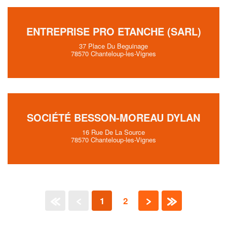
ENTREPRISE PRO ETANCHE (SARL)
37 Place Du Beguinage
78570 Chanteloup-les-Vignes
SOCIÉTÉ BESSON-MOREAU DYLAN
16 Rue De La Source
78570 Chanteloup-les-Vignes
1
2
«
‹
›
»