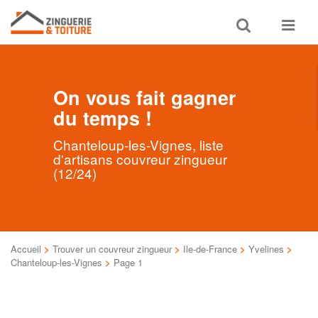
Toggle
Toggle
search
navigat
On vous fait gagner
du temps !
Chanteloup-les-Vignes, liste
d'artisans couvreur zingueur
(12/24)
Accueil
>
Trouver un couvreur zingueur
>
Ile-de-France
>
Yvelines
>
Chanteloup-les-Vignes
>
Page 1