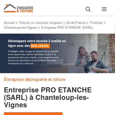
Toggle
Toggle
search
navigat
Accueil
>
Trouver un couvreur zingueur
>
Ile-de-France
>
Yvelines
>
Chanteloup-les-Vignes
>
Entreprise PRO ETANCHE (SARL)
Entreprise dezinguerie et toiture
Entreprise PRO ETANCHE
(SARL)
à Chanteloup-les-
Vignes