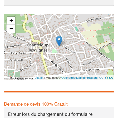
+
−
✕
Au
vo
no
Leaflet
| Map data ©
OpenStreetMap contributors,
CC-BY-SA
Demande de devis 100% Gratuit
Erreur lors du chargement du formulaire