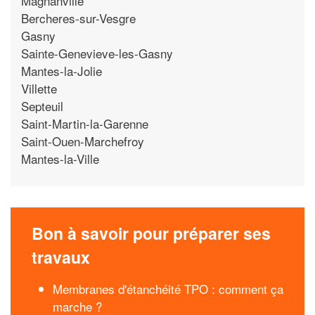
Magnanville
Bercheres-sur-Vesgre
Gasny
Sainte-Genevieve-les-Gasny
Mantes-la-Jolie
Villette
Septeuil
Saint-Martin-la-Garenne
Saint-Ouen-Marchefroy
Mantes-la-Ville
Bon à savoir pour préparer ses
travaux
Membranes d'étanchéité TPO : comment ça
marche ?