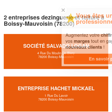
✕
Vous êtes un
2 entreprises dezinguerie et toiture à
professionnel ?
Boissy-Mauvoisin (78200)
Augmentez votre
et
chiffre d'affaires
vos
tout en gagnant de
marges
SOCIÉTÉ SALVADO LOGAN
!
nouveaux clients
4 Rue Du Moulin De Blery
78200 Boissy-Mauvoisin
En savoir plus
ENTREPRISE HACHET MICKAEL
1 Rue Du Lavoir
78200 Boissy-Mauvoisin