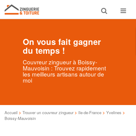
Toggle
Toggle
search
navigat
On vous fait gagner
du temps !
Couvreur zingueur à Boissy-
Mauvoisin : Trouvez rapidement
les meilleurs artisans autour de
moi
Accueil
>
Trouver un couvreur zingueur
>
Ile-de-France
>
Yvelines
>
Boissy-Mauvoisin