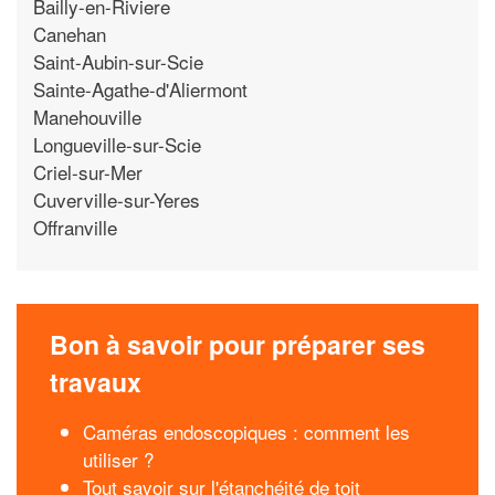
Bailly-en-Riviere
Canehan
Saint-Aubin-sur-Scie
Sainte-Agathe-d'Aliermont
Manehouville
Longueville-sur-Scie
Criel-sur-Mer
Cuverville-sur-Yeres
Offranville
Bon à savoir pour préparer ses
travaux
Caméras endoscopiques : comment les
utiliser ?
Tout savoir sur l'étanchéité de toit