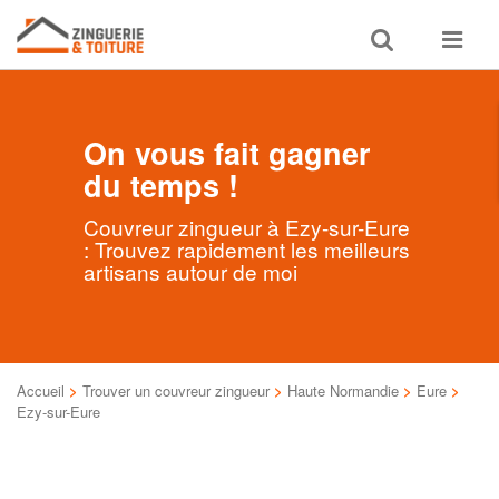
Toggle
Toggle
search
navigat
On vous fait gagner
du temps !
Couvreur zingueur à Ezy-sur-Eure
: Trouvez rapidement les meilleurs
artisans autour de moi
Accueil
>
Trouver un couvreur zingueur
>
Haute Normandie
>
Eure
>
Ezy-sur-Eure