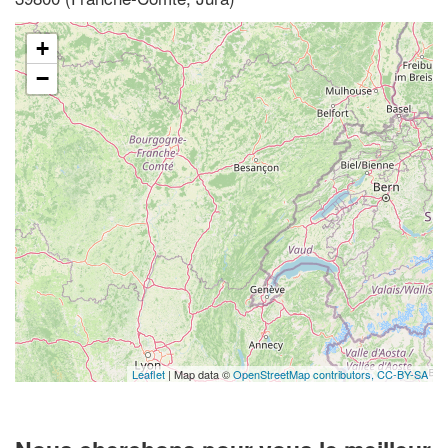
+
−
Leaflet
| Map data ©
OpenStreetMap contributors,
CC-BY-SA