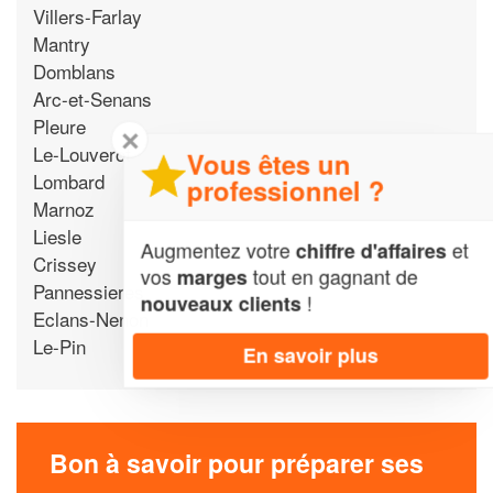
Villers-Farlay
Mantry
Domblans
Arc-et-Senans
Pleure
✕
Le-Louverot
Vous êtes un
Lombard
professionnel ?
Marnoz
Liesle
Augmentez votre
et
chiffre d'affaires
Crissey
vos
tout en gagnant de
marges
Pannessieres
!
nouveaux clients
Eclans-Nenon
Le-Pin
En savoir plus
Bon à savoir pour préparer ses