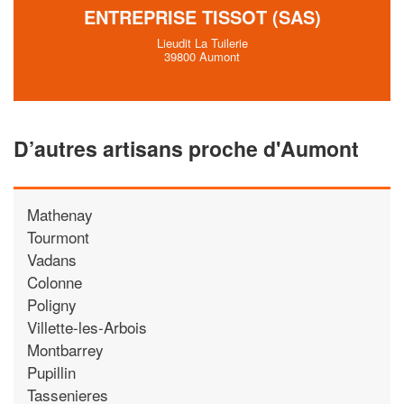
ENTREPRISE TISSOT (SAS)
Lieudit La Tuilerie
39800 Aumont
D’autres artisans proche d'Aumont
Mathenay
Tourmont
Vadans
Colonne
Poligny
Villette-les-Arbois
Montbarrey
Pupillin
Tassenieres