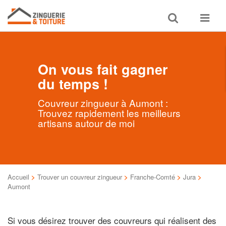
Toggle
Toggle
search
navigat
On vous fait gagner
du temps !
Couvreur zingueur à Aumont :
Trouvez rapidement les meilleurs
artisans autour de moi
Accueil
>
Trouver un couvreur zingueur
>
Franche-Comté
>
Jura
>
Aumont
Si vous désirez trouver des couvreurs qui réalisent des