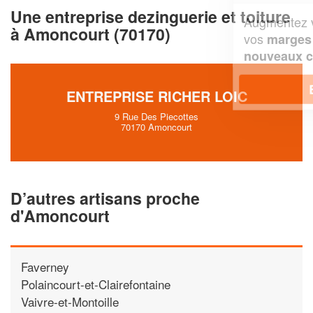
Une entreprise dezinguerie et toiture
Augmentez votre
et
chiffre d'affaires
à Amoncourt (70170)
vos
tout en gagnant de
marges
!
nouveaux clients
En savoir plus
ENTREPRISE RICHER LOIC
9 Rue Des Piecottes
70170 Amoncourt
D’autres artisans proche
d'Amoncourt
Faverney
Polaincourt-et-Clairefontaine
Vaivre-et-Montoille