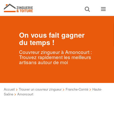
Toggle
Toggle
search
navigat
On vous fait gagner
du temps !
Couvreur zingueur à Amoncourt :
Trouvez rapidement les meilleurs
artisans autour de moi
Accueil
>
Trouver un couvreur zingueur
>
Franche-Comté
>
Haute-
Saône
>
Amoncourt