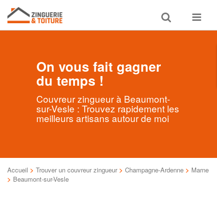
Toggle
Toggle
search
navigat
On vous fait gagner
du temps !
Couvreur zingueur à Beaumont-
sur-Vesle : Trouvez rapidement les
meilleurs artisans autour de moi
Accueil
>
Trouver un couvreur zingueur
>
Champagne-Ardenne
>
Marne
>
Beaumont-sur-Vesle