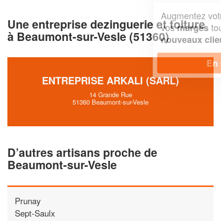
Augmentez votre
et
chiffre d'affaires
Une entreprise dezinguerie et toiture
vos
tout en gagnant de
marges
à Beaumont-sur-Vesle (51360)
!
nouveaux clients
En savoir plus
ENTREPRISE ARKALI (SARL)
14 Grande Rue
51360 Beaumont-sur-Vesle
D’autres artisans proche de
Beaumont-sur-Vesle
Prunay
Sept-Saulx