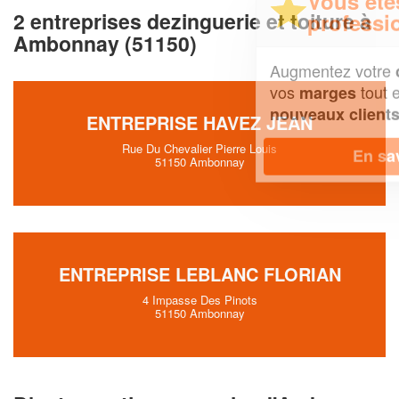
Vous êtes un
2 entreprises dezinguerie et toiture à
professionnel ?
Ambonnay (51150)
Augmentez votre
et
chiffre d'affaires
vos
tout en gagnant de
marges
!
nouveaux clients
ENTREPRISE HAVEZ JEAN
Rue Du Chevalier Pierre Louis
En savoir plus
51150 Ambonnay
ENTREPRISE LEBLANC FLORIAN
4 Impasse Des Pinots
51150 Ambonnay