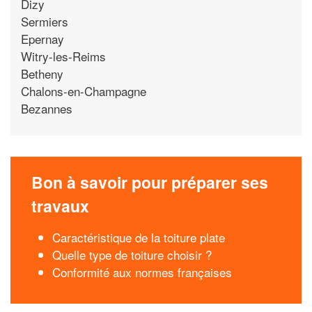
Dizy
Sermiers
Epernay
Witry-les-Reims
Betheny
Chalons-en-Champagne
Bezannes
Bon à savoir pour préparer ses
travaux
Caractéristique de la toiture plate
Quelle type de toiture choisir ?
Conformité aux normes françaises