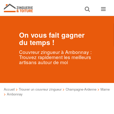
Toggle
Toggle
search
navigat
On vous fait gagner
du temps !
Couvreur zingueur à Ambonnay :
Trouvez rapidement les meilleurs
artisans autour de moi
Accueil
>
Trouver un couvreur zingueur
>
Champagne-Ardenne
>
Marne
>
Ambonnay