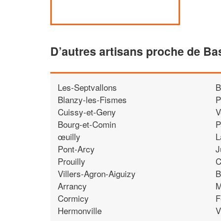
D’autres artisans proche de Ba
Les-Septvallons
B
Blanzy-les-Fismes
P
Cuissy-et-Geny
V
Bourg-et-Comin
P
œuilly
L
Pont-Arcy
J
Prouilly
C
Villers-Agron-Aiguizy
B
Arrancy
M
Cormicy
F
Hermonville
V