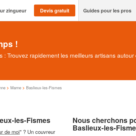
ur zingueur
Devis gratuit
Guides pour les pros
mps !
 : Trouvez rapidement les meilleurs artisans autour
nne
>
Marne
>
Baslieux-les-Fismes
ieux-les-Fismes
Nous cherchons pou
Baslieux-les-Fism
ur de moi
" ? Un couvreur