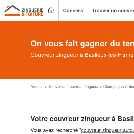
Conseils
Trouver un couvre
On vous fait gagner du te
Couvreur zingueur à Baslieux-les-Fismes
Accueil
>
Trouver un couvreur zingueur
>
Champagne-Arde
Votre couvreur zingueur à Basl
Vous avez recherché "
couvreur zingueur auto