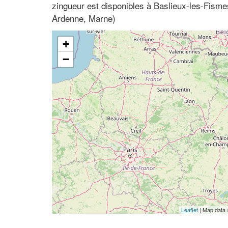
zingueur est disponibles à Baslieux-les-Fis
Ardenne, Marne)
+
−
Leaflet
| Map data