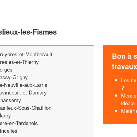
slieux-les-Fismes
ruyeres-et-Montberault
Bon à s
resles-et-Thierny
travau
orges
assy-Grigny
Les mu
a-Neuville-aux-Larris
?
uvincourt-et-Damary
Membra
hassemy
idéale
aslieux-Sous-Chatillon
Matéri
arcy
ere-en-Tardenois
incelles