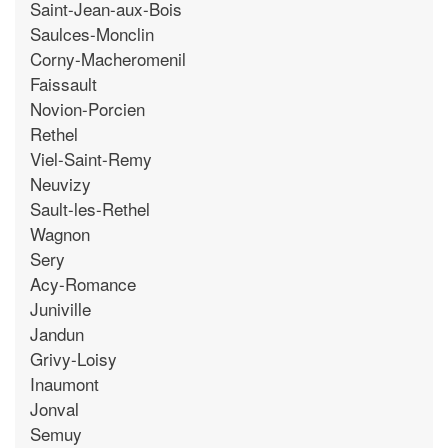
Saint-Jean-aux-Bois
Saulces-Monclin
Corny-Macheromenil
Faissault
Novion-Porcien
Rethel
Viel-Saint-Remy
Neuvizy
Sault-les-Rethel
Wagnon
Sery
Acy-Romance
Juniville
Jandun
Grivy-Loisy
Inaumont
Jonval
Semuy