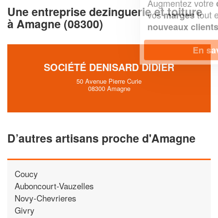
Augmentez votre
et
chiffre d'affaires
Une entreprise dezinguerie et toiture
vos
tout en gagnant de
marges
à Amagne (08300)
!
nouveaux clients
En savoir plus
SOCIÉTÉ DENISARD DIDIER
50 Avenue Pierre Curie
08300 Amagne
D’autres artisans proche d'Amagne
Coucy
Auboncourt-Vauzelles
Novy-Chevrieres
Givry