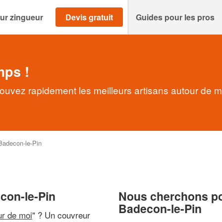
ur zingueur
Devis gratuit
Guides pour les pros
mps !
ouvez rapidement les meilleurs artisans autour de m
Badecon-le-Pin
con-le-Pin
Nous cherchons pou
Badecon-le-Pin
ur de moi
" ? Un couvreur