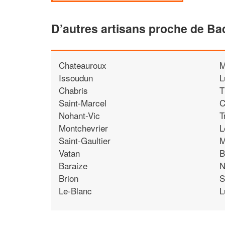
D’autres artisans proche de Ba
Chateauroux
M
Issoudun
L
Chabris
T
Saint-Marcel
C
Nohant-Vic
T
Montchevrier
L
Saint-Gaultier
M
Vatan
B
Baraize
N
Brion
S
Le-Blanc
L