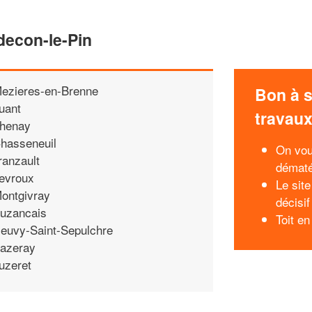
decon-le-Pin
ezieres-en-Brenne
Bon à s
uant
travau
henay
hasseneuil
On vou
ranzault
dématé
evroux
Le sit
ontgivray
décisif
uzancais
Toit en
euvy-Saint-Sepulchre
azeray
uzeret