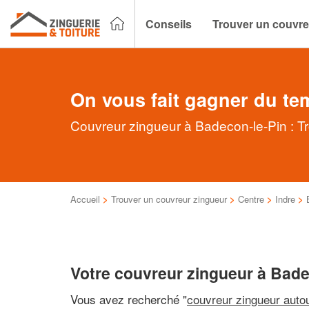
Conseils
Trouver un couvre
On vous fait gagner du te
Couvreur zingueur à Badecon-le-Pin : Tr
Accueil
>
Trouver un couvreur zingueur
>
Centre
>
Indre
>
Votre couvreur zingueur à Bade
Vous avez recherché "
couvreur zingueur auto