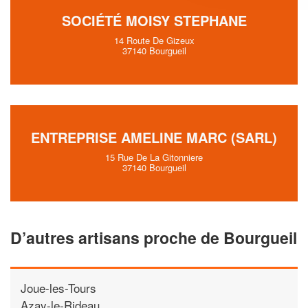
SOCIÉTÉ MOISY STEPHANE
14 Route De Gizeux
37140 Bourgueil
ENTREPRISE AMELINE MARC (SARL)
15 Rue De La Gitonniere
37140 Bourgueil
D’autres artisans proche de Bourgueil
Joue-les-Tours
Azay-le-Rideau