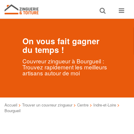
Toggle
Toggle
search
navigat
On vous fait gagner
du temps !
Couvreur zingueur à Bourgueil :
Trouvez rapidement les meilleurs
artisans autour de moi
Accueil
>
Trouver un couvreur zingueur
>
Centre
>
Indre-et-Loire
>
Bourgueil