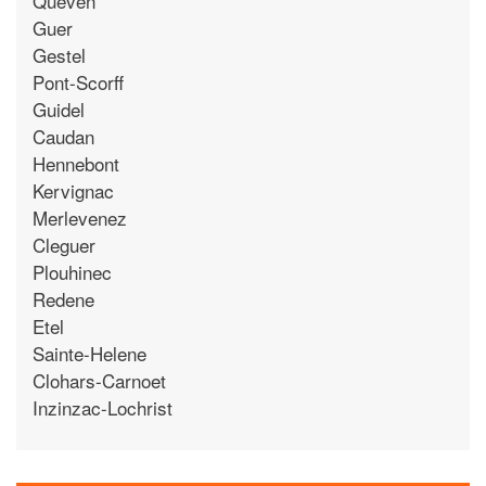
Queven
Guer
Gestel
Pont-Scorff
Guidel
Caudan
Hennebont
Kervignac
Merlevenez
Cleguer
Plouhinec
Redene
Etel
Sainte-Helene
Clohars-Carnoet
Inzinzac-Lochrist