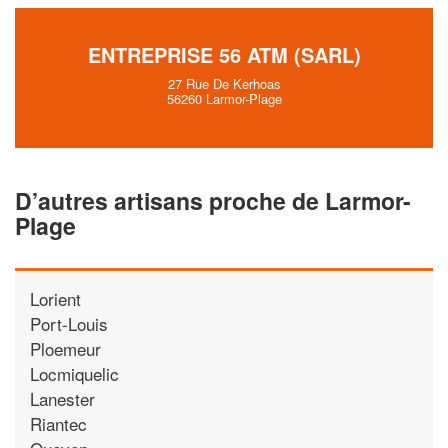
ENTREPRISE 56 ATM (SARL)
27 Rue De Kerhoas
56260 Larmor-Plage
D’autres artisans proche de Larmor-
Plage
Lorient
Port-Louis
Ploemeur
Locmiquelic
Lanester
Riantec