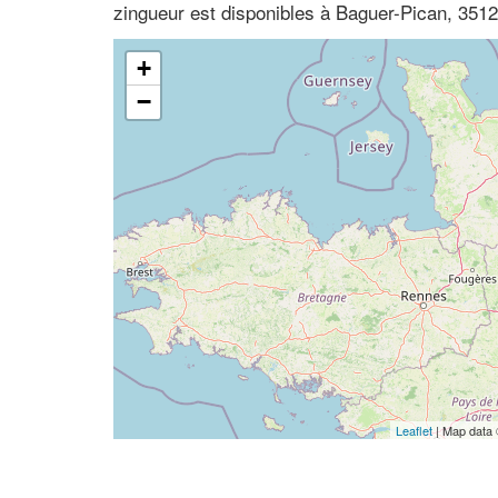
zingueur est disponibles à Baguer-Pican, 35120
+
−
Leaflet
| Map data