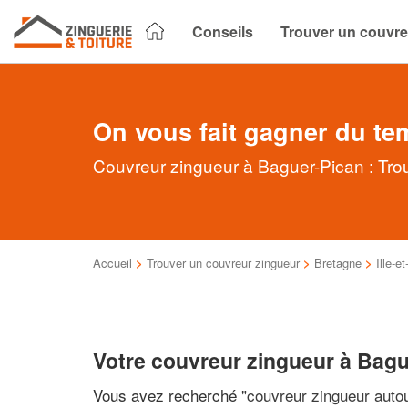
Conseils
Trouver un couvre
On vous fait gagner du te
Couvreur zingueur à Baguer-Pican : Trou
Accueil
>
Trouver un couvreur zingueur
>
Bretagne
>
Ille-et
Votre couvreur zingueur à Bagu
Vous avez recherché "
couvreur zingueur auto