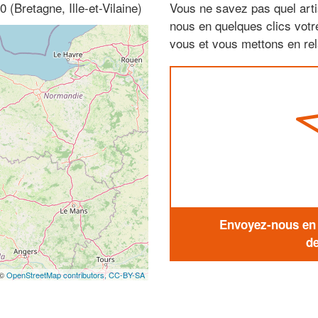
 (Bretagne, Ille-et-Vilaine)
Vous ne savez pas quel arti
nous en quelques clics vot
vous et vous mettons en rela
Envoyez-nous en q
de
 ©
OpenStreetMap contributors,
CC-BY-SA