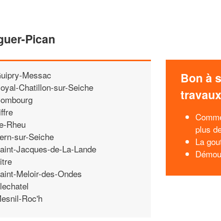
guer-Pican
uipry-Messac
Bon à s
oyal-Chatillon-sur-Seiche
travau
ombourg
iffre
Commen
e-Rheu
plus d
ern-sur-Seiche
La gou
aint-Jacques-de-La-Lande
Démous
itre
aint-Meloir-des-Ondes
lechatel
esnil-Roc'h