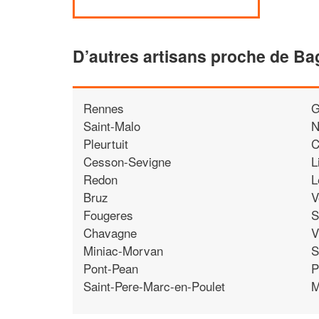
D’autres artisans proche de Ba
Rennes
G
Saint-Malo
N
Pleurtuit
C
Cesson-Sevigne
L
Redon
L
Bruz
V
Fougeres
S
Chavagne
V
Miniac-Morvan
S
Pont-Pean
P
Saint-Pere-Marc-en-Poulet
M