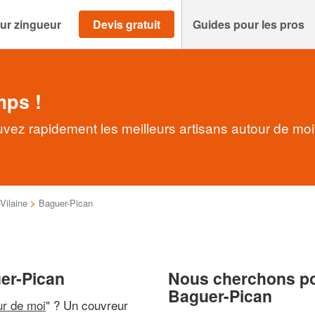
ur zingueur
Devis gratuit
Guides pour les pros
mps !
vez rapidement les meilleurs artisans autour de moi
-Vilaine
>
Baguer-Pican
er-Pican
Nous cherchons pou
Baguer-Pican
ur de moi
" ? Un couvreur