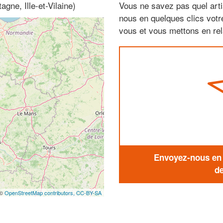
gne, Ille-et-Vilaine)
Vous ne savez pas quel arti
nous en quelques clics vot
vous et vous mettons en rela
Envoyez-nous en q
de
 ©
OpenStreetMap contributors,
CC-BY-SA