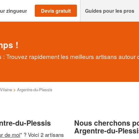
ur zingueur
Devis gratuit
Guides pour les pros
mps !
 : Trouvez rapidement les meilleurs artisans autour 
-Vilaine
>
Argentre-du-Plessis
ntre-du-Plessis
Nous cherchons pou
Argentre-du-Plessi
ur de moi
" ? Voici 2 artisans