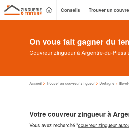
Conseils
Trouver un couvre
On vous fait gagner du te
Couvreur zingueur à Argentre-du-Plessis
Accueil
>
Trouver un couvreur zingueur
>
Bretagne
>
Ille-et
Votre couvreur zingueur à Arge
Vous avez recherché "
couvreur zingueur auto