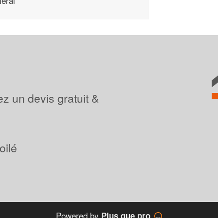
eral
z un devis gratuit &
oilé
Powered by
Plus que pro