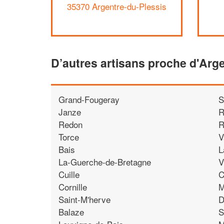
35370 Argentre-du-Plessis
D’autres artisans proche d'Arg
Grand-Fougeray
S
Janze
R
Redon
R
Torce
V
Bais
L
La-Guerche-de-Bretagne
V
Cuille
C
Cornille
M
Saint-M'herve
D
Balaze
S