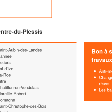
entre-du-Plessis
aint-Aubin-des-Landes
Bon à s
annee
travau
etiers
al-d'Ize
Anti-m
a-Roe
Change
itre
réussi
hatillon-en-Vendelais
Les ba
arcille-Robert
omagne
aint-Christophe-des-Bois