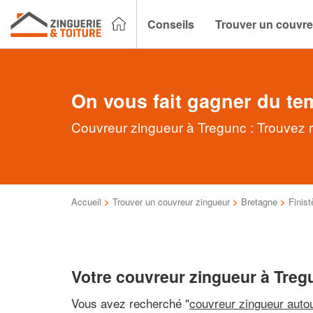
Conseils
Trouver un couvre
On vous fait gagner du te
Couvreur zingueur à Tregunc : Trouvez r
Accueil
>
Trouver un couvreur zingueur
>
Bretagne
>
Finist
Votre couvreur zingueur à Treg
Vous avez recherché "
couvreur zingueur auto