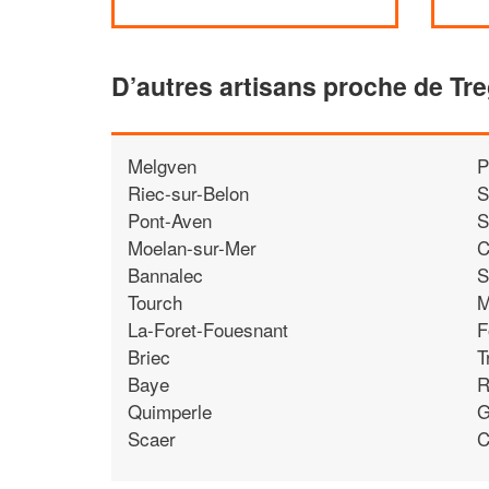
D’autres artisans proche de Tr
Melgven
P
Riec-sur-Belon
S
Pont-Aven
S
Moelan-sur-Mer
C
Bannalec
S
Tourch
M
La-Foret-Fouesnant
F
Briec
T
Baye
R
Quimperle
G
Scaer
C