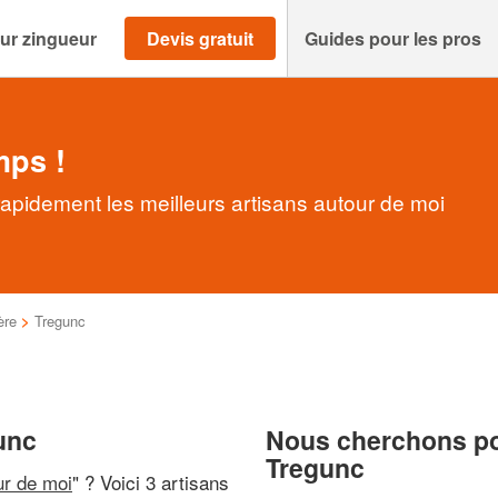
ur zingueur
Devis gratuit
Guides pour les pros
mps !
apidement les meilleurs artisans autour de moi
ère
>
Tregunc
unc
Nous cherchons pou
Tregunc
ur de moi
" ? Voici 3 artisans