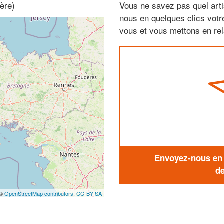
ère)
Vous ne savez pas quel arti
nous en quelques clics vot
vous et vous mettons en rela
Envoyez-nous en q
de
 ©
OpenStreetMap contributors,
CC-BY-SA