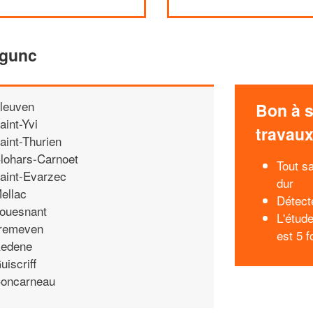
egunc
leuven
Bon à s
aint-Yvi
travau
aint-Thurien
lohars-Carnoet
Tout s
aint-Evarzec
dur
ellac
Détecte
ouesnant
L'étud
remeven
est 5 
edene
uiscriff
oncarneau