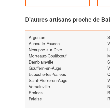
D’autres artisans proche de Bai
Argentan
S
Aunou-le-Faucon
V
Neauphe-sur-Dive
L
Morteaux-Coulibœuf
M
Damblainville
S
Gouffern-en-Auge
V
Ecouche-les-Vallees
C
Saint-Pierre-en-Auge
V
Versainville
N
Eraines
B
Falaise
R