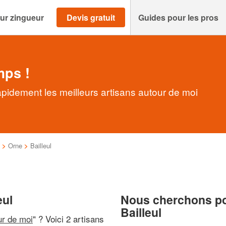
ur zingueur
Devis gratuit
Guides pour les pros
mps !
apidement les meilleurs artisans autour de moi
>
Orne
>
Bailleul
eul
Nous cherchons pou
Bailleul
ur de moi
" ? Voici 2 artisans