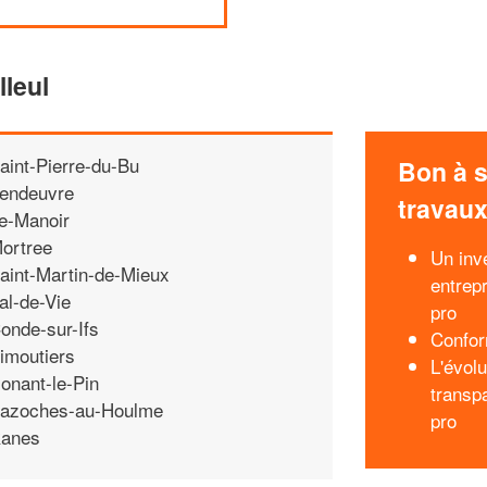
lleul
aint-Pierre-du-Bu
Bon à s
endeuvre
travau
e-Manoir
ortree
Un inv
aint-Martin-de-Mieux
entrep
al-de-Vie
pro
onde-sur-Ifs
Confor
imoutiers
L'évolu
onant-le-Pin
transp
azoches-au-Houlme
pro
anes