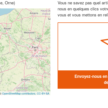
ie, Orne)
Vous ne savez pas quel arti
nous en quelques clics vot
vous et vous mettons en rela
Envoyez-nous en q
de
 ©
OpenStreetMap contributors,
CC-BY-SA