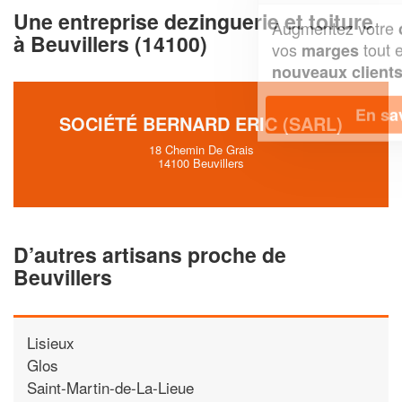
Une entreprise dezinguerie et toiture
Augmentez votre
et
chiffre d'affaires
à Beuvillers (14100)
vos
tout en gagnant de
marges
!
nouveaux clients
En savoir plus
SOCIÉTÉ BERNARD ERIC (SARL)
18 Chemin De Grais
14100 Beuvillers
D’autres artisans proche de
Beuvillers
Lisieux
Glos
Saint-Martin-de-La-Lieue